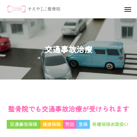
MAP
診療時間
TEL
交通事故治療
ホーム
初めての方へ
交通事故治療
美容鍼
整骨院でも交通事故治療が受けられます
酸素カプセル
施術