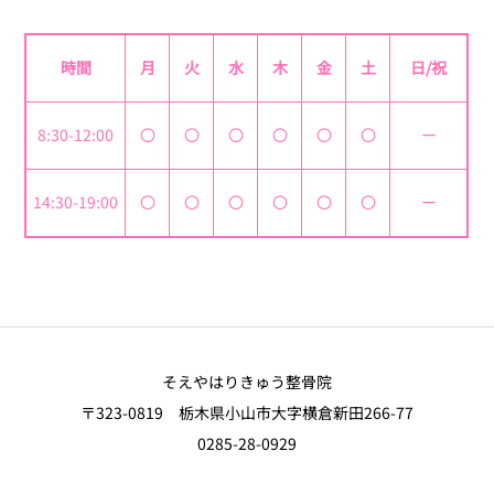
時間
月
火
水
木
金
土
日/祝
8:30-12:00
〇
〇
〇
〇
〇
〇
ー
14:30-19:00
〇
〇
〇
〇
〇
〇
ー
そえやはりきゅう整骨院
〒323-0819 栃木県小山市大字横倉新田266-77
0285-28-0929